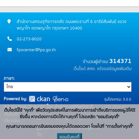
สำนักงานเศรษฐกิจการคลัง ถนนพระรามที่ 6 อารีย์สัมพันธ์ แขวง
พญาไท เขตพญาไท กรุงเทพฯ 10400
02-273-9020
fpocenter@fpo.go.th
314371
จำนวนผู้เข้าชม
เว็บไซต์ สศค.
แจ้งขอข้อมูลเพิ่มเติม
ภาษา
Powered by:
รุ่นโปรแกรม: 3.0.0
สนับสนุนระบบ Thai-GDC โดย สำนักงานสถิติแห่งชาติ
วันที่: 2025-06-
x
เว็บไซต์นี้ใช้ "คุกกี้" เพื่อวัตถุประสงค์ในการพัฒนาการเข้าถึงบริการของผู้ใช้ให้ดี
เว็บไซต์ที่
10
ยิ่งขึ้น หากต้องการเปิดใช้งานคุกกี้ โปรดคลิก "ยอมรับคุกกี้"
ระบบบัญชีข้อมูลภาครัฐ
เกี่ยวข้อง:
คุณสามารถถอนการยินยอมของคุณได้ตลอดเวลา โดยไปที่ "การตั้งค่าคุกกี้"
บริการนามานุกรมบัญชีข้อมูลภาค
รัฐ
ยอมรับคุกกี้